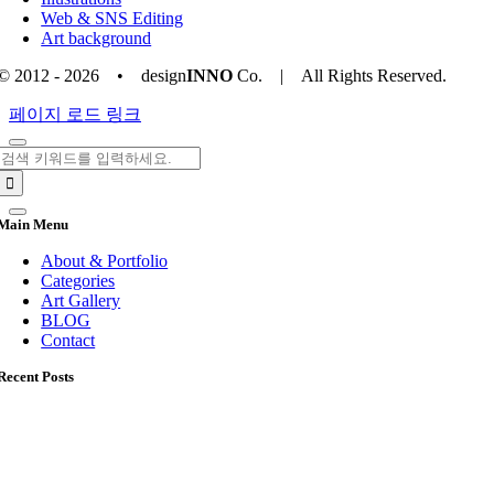
Web & SNS Editing
Art background
© 2012 - 2026 • design
INNO
Co. | All Rights Reserved.
Toggle
페이지 로드 링크
Sliding
Bar
검
Area
색:
Main Menu
About & Portfolio
Categories
Art Gallery
BLOG
Contact
Recent Posts