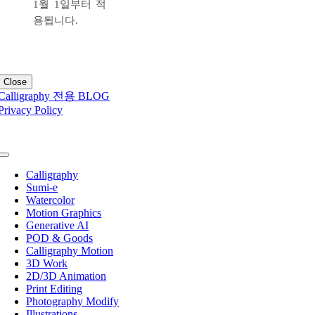
1월 1일부터 적
용됩니다.
Close
Calligraphy 전용 BLOG
Privacy Policy
Toggle
Navigation
Calligraphy
Sumi-e
Watercolor
Motion Graphics
Generative AI
POD & Goods
Calligraphy Motion
3D Work
2D/3D Animation
Print Editing
Photography Modify
Illustrations