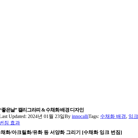
“좋은날” 캘리그라피 & 수채화 배경 디자인
Last Updated: 2024년 01월 23일
By
innocalli
Tags:
수채화 배경
,
잉
번짐 효과
채화/아크릴화/유화 등 서양화 그리기 [수채화 잉크 번짐]