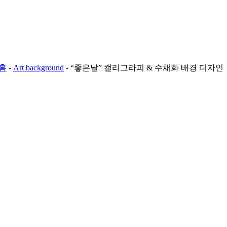
콘
텐
츠
로
건
너
홈
-
Art background
-
“좋은날” 캘리그라피 & 수채화 배경 디자인
뛰
기