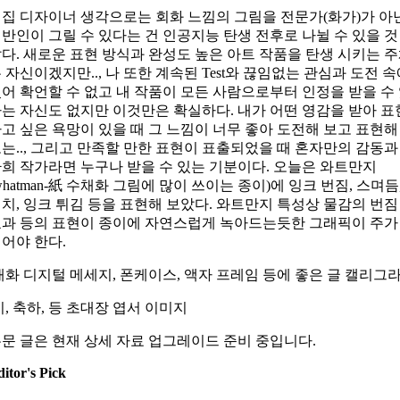
집 디자이너 생각으로는 회화 느낌의 그림을 전문가(화가)가 아
반인이 그릴 수 있다는 건 인공지능 탄생 전후로 나뉠 수 있을 것
다. 새로운 표현 방식과 완성도 높은 아트 작품을 탄생 시키는 
 자신이겠지만.., 나 또한 계속된 Test와 끊임없는 관심과 도전 
어 확언할 수 없고 내 작품이 모든 사람으로부터 인정을 받을 수
는 자신도 없지만 이것만은 확실하다. 내가 어떤 영감을 받아 표
고 싶은 욕망이 있을 때 그 느낌이 너무 좋아 도전해 보고 표현해
는.., 그리고 만족할 만한 표현이 표출되었을 때 혼자만의 감동과
희 작가라면 누구나 받을 수 있는 기분이다. 오늘은 와트만지
whatman-紙 수채화 그림에 많이 쓰이는 종이)에 잉크 번짐, 스며듬
치, 잉크 튀김 등을 표현해 보았다. 와트만지 특성상 물감의 번짐
과 등의 표현이 종이에 자연스럽게 녹아드는듯한 그래픽이 주가
어야 한다.
화 디지털 메세지, 폰케이스, 액자 프레임 등에 좋은 글 캘리그
, 축하, 등 초대장 엽서 이미지
문 글은 현재 상세 자료 업그레이드 준비 중입니다.
itor's Pick