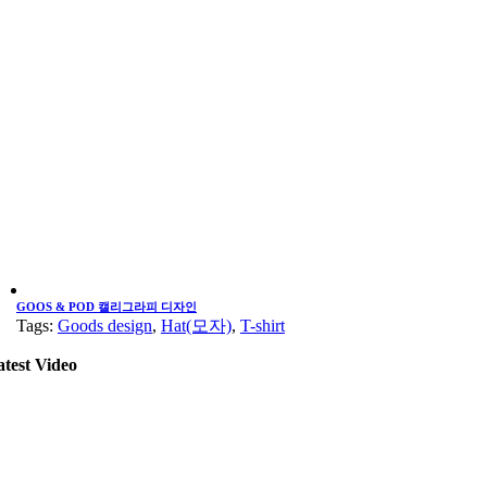
GOOS & POD 캘리그라피 디자인
Tags:
Goods design
,
Hat(모자)
,
T-shirt
atest Video