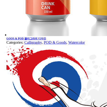
GOOS & POD 캘리그라피 디자인
Categories:
Calligraphy
,
POD & Goods
,
Watercolor