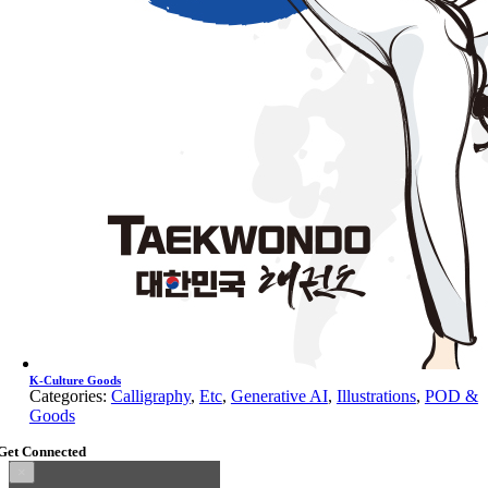
K-Culture Goods
Categories:
Calligraphy
,
Etc
,
Generative AI
,
Illustrations
,
POD &
Goods
Get Connected
Go
×