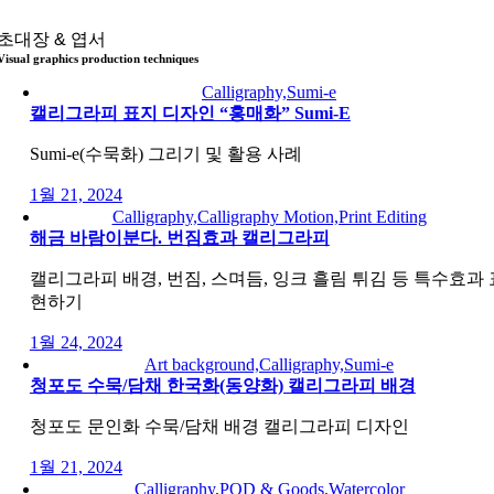
콘
초대장 & 엽서
텐
Visual graphics production techniques
츠
로
Calligraphy,Sumi-e
건
캘리그라피 표지 디자인 “홍매화” Sumi-E
너
Sumi-e(수묵화) 그리기 및 활용 사례
뛰
기
1월 21, 2024
Calligraphy,Calligraphy Motion,Print Editing
해금 바람이분다. 번짐효과 캘리그라피
캘리그라피 배경, 번짐, 스며듬, 잉크 흘림 튀김 등 특수효과 
현하기
1월 24, 2024
Art background,Calligraphy,Sumi-e
청포도 수묵/담채 한국화(동양화) 캘리그라피 배경
청포도 문인화 수묵/담채 배경 캘리그라피 디자인
1월 21, 2024
Calligraphy,POD & Goods,Watercolor