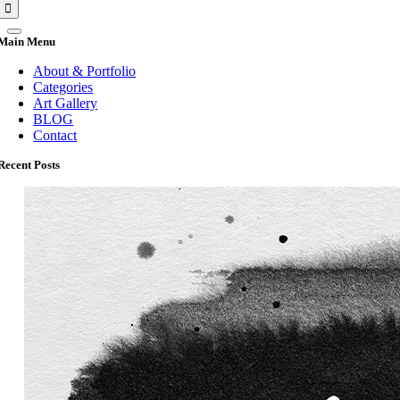
색:
Main Menu
About & Portfolio
Categories
Art Gallery
BLOG
Contact
Recent Posts