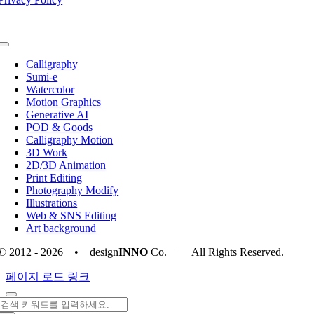
Toggle
Navigation
Calligraphy
Sumi-e
Watercolor
Motion Graphics
Generative AI
POD & Goods
Calligraphy Motion
3D Work
2D/3D Animation
Print Editing
Photography Modify
Illustrations
Web & SNS Editing
Art background
© 2012 - 2026 • design
INNO
Co. | All Rights Reserved.
Toggle
페이지 로드 링크
Sliding
Bar
검
Area