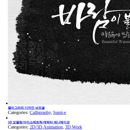
캘리그라피 디자인 뇌피셜
Categories:
Calligraphy
,
Sumi-e
3D 모델링/아이소메트릭/캐릭터 애니메이션
Categories:
2D/3D Animation
,
3D Work