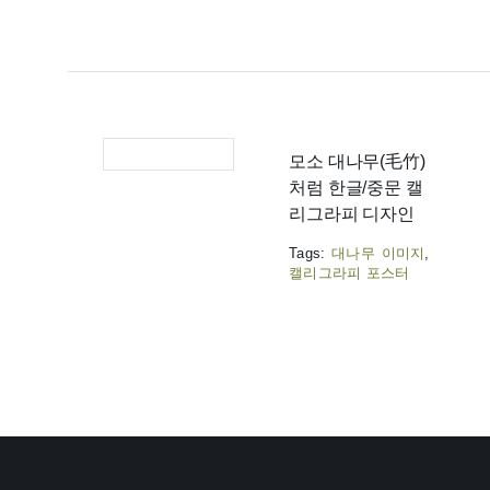
모소 대나무(毛竹)
처럼 한글/중문 캘
리그라피 디자인
Tags:
대나무 이미지
,
캘리그라피 포스터