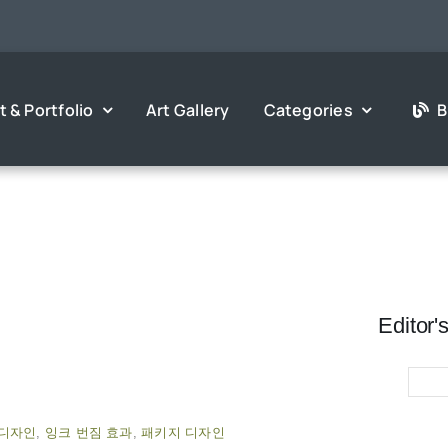
 & Portfolio
Art Gallery
Categories
Print Editing
Motion Calligr
픽 인쇄 편집물 적용 및 인쇄 기본 상
먹물이 번지는 듯 수묵화가 그려지
식에 관한 글
영상 제작 과정
Editor'
ercolor Drawing
GOODS & POD 
 디자인
,
잉크 번짐 효과
,
패키지 디자인