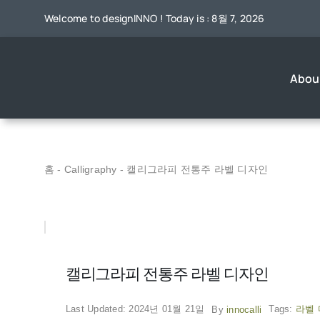
콘
Welcome to designINNO ! Today is : 8월 7, 2026
텐
츠
로
About
건
너
뛰
기
홈
-
Calligraphy
-
캘리그라피 전통주 라벨 디자인
Calligraphy
아름다운 한글 캘리그라피 작품 및 제작 과정에
비주얼 그래
관한 글
캘리그라피 전통주 라벨 디자인
3D Cartoon Animation
Wat
Last Updated: 2024년 01월 21일
Tags:
라벨
By
innocalli