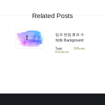
Related Posts
잉크 번짐 효과 수
채화 Background
Tags:
Diffuser
,
Emoticon