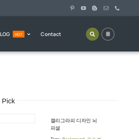
BLOG
Contact
HOT
aphy
Sumi-e Drawings
는 캘리그파리
수묵, 담채, 한국화 제작 과정 및 캘리그라피 접목
디자인
s Pick
캘리그라피 디자인 뇌
피셜
App
Download About Us